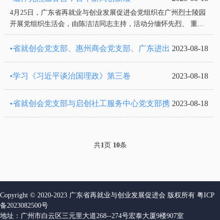
4月25日，广东省再就业与创业发展促进会党组织在广州烈士陵园
开展党组织生活会，由陈洁洁同志主持，活动分缅怀先烈、 重温
入党誓词、学习传达上级文件精神、 携手共办建党100周年主题活
动、发展新党员、下半...
•省就创会党支部、惠州商会党支部、广东进出
2023-08-18
•学习《习近平谈治国理政》第三卷
2023-08-18
•省就创会党支部与启创社工服务中心党支部携
2023-08-18
共
页
条
1
10
Copyright © 2020-2023 广东省再就业与创业发展促进会 版权所有
粤ICP
备2023082500号
地址：广州市白云区三元里大道268--274号宏泰大厦9楼907室