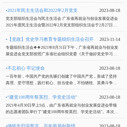
念馆开展学党史、庆七一主题党日活动，进一步推动党史学习教
育走深走实。中共三大...
•2021年民主生活会和2022年2月党支
2023-08-18
党支部组织生活会与民主生活会 广东省再就业与创业发展促进会
2021年度民主生活会暨2022年2月党支部组织生活会于2月27日在
广州市金谷职业技能培训学校党员活动室召开。会议由党支部书
记陈洁...
•【党政】党史学习教育专题组织生活会召开
2023-11-14
专题组织生活会❖❖2021年8月31日下午，广东省再就业与创业发
展促进会党支部按照广东省社会组织党委《关于做好党史学习教
育专题组织生活会工作的通知》要求召开了党史学习教育专题组
织生活会。广东省社会组织...
•不忘初心 牢记使命
2023-08-18
一百年前，中国共产党的先驱们创建了中国共产党，形成了坚持
真理、坚守理想，践行初心、担当使命，不怕牺牲、英勇斗争，
对党忠诚、不负人民的伟大建党精神，这是中国共产党的精神之
源。 一百年来，中国共产党...
•“建党100周年祭英烈、学党史活动”
2023-08-18
2021年4月30日早上9点，由广东省再就业与创业发展促进会带领
的志愿者团队举行了“建党100周年祭英烈、学党史活动”。本次活
动的目的地是广州起义烈士陵园，活动主题是：缅怀先烈，精神
永传！向英雄致敬，...
•缅怀先烈温誓言，百年新局创新绩
2023-08-18