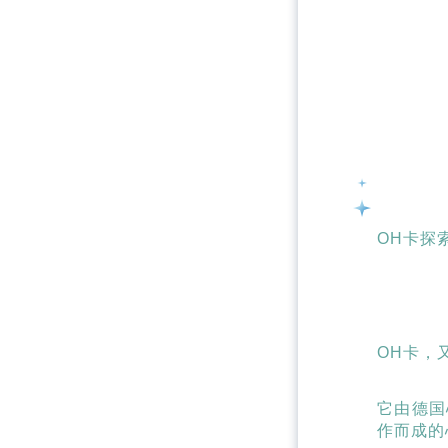
OH卡探
OH卡，
它由德国
作而成的